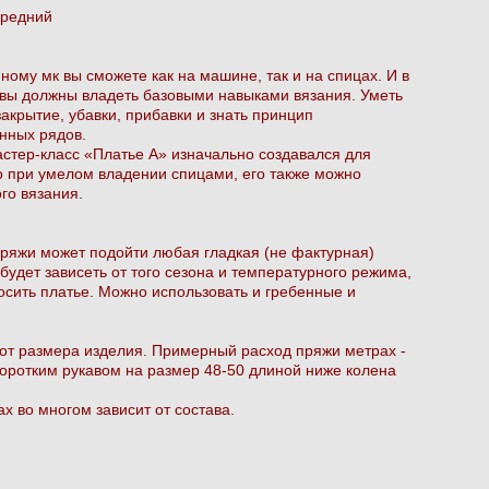
средний
ному мк вы сможете как на машине, так и на спицах. И в
е вы должны владеть базовыми навыками вязания. Уметь
закрытие, убавки, прибавки и знать принцип
нных рядов.
астер-класс «Платье А» изначально создавался для
о при умелом владении спицами, его также можно
го вязания.
пряжи может подойти любая гладкая (не фактурная)
будет зависеть от того сезона и температурного режима,
осить платье. Можно использовать и гребенные и
 от размера изделия. Примерный расход пряжи метрах -
коротким рукавом на размер 48-50 длиной ниже колена
х во многом зависит от состава.