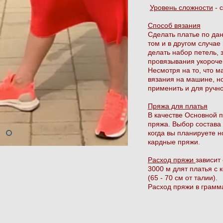
Уровень сложности
- 
Способ вязания
Сделать платье по дан
том и в другом случа
делать набор петель, 
провязывания укороче
Несмотря на то, что м
вязания на машине, н
применить и для ручно
Пряжа для платья
В качестве Основной 
пряжа. Выбор состава 
когда вы планируете н
кардные пряжи.
Расход пряжи
зависит
3000 м длят платья с 
(65 - 70 см от талии).
Расход пряжи в грамма