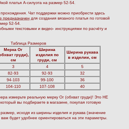
йкой платья А-силуэта на размер 52-54.
 прохождения. Чат поддержки можно приобрести
здесь
е предназначен
для создания вязаного платья по готовой
мер 52-54.
бными текстовыми и видео- инструкциями по расчёту и
Таблица Размеров
Мерка Ог
Ширина
Ширина рукава
обхват груди),
изделия по
в изделии, см
см
груди, см
3
4
5
82-93
92-93
32
94-103
99-100
36
104-110
107-108
40
ера измерьте реальную мерку Ог (обхват груди)! Это НЕ
 который вы подбираете в магазине, покупая готовую
размер, исходя из ширины изделия и рукава (значение
ли вам будет удобнее ориентироваться на эти параметры.