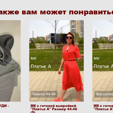
акже вам может понравить
УДИ -
МК с готовой выкройкой
МК с гото
"Платье А" Размер 44-46
"Платье А
(S)