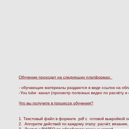
Обучение проходит на следующих платформах:
- обучающие материалы раздаются в виде ссылок на об
-You tube -канал (просмотр полезных видео по расчёту и
Что вы получите в процессе обучения?
1. Текстовый файл в формате .pdf с готовой выкройкой о
2. Алгоритм действий по каждому этапу: расчёт, вязание,
3. Доступ к ВИДЕО по обработкам важных узлов*