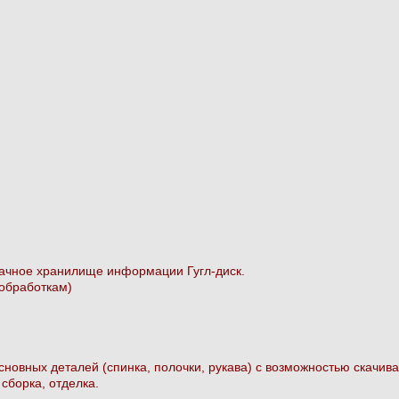
лачное хранилище информации Гугл-диск.
 обработкам)
сновных деталей (спинка, полочки, рукава) с возможностью скачив
 сборка, отделка.