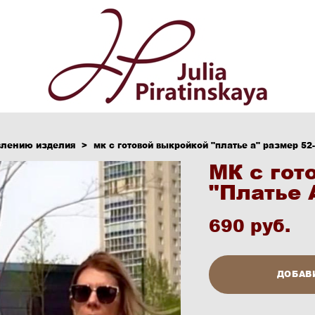
влению изделия
>
мк с готовой выкройкой "платье а" размер 52-
МК с гот
"Платье 
690 pуб.
ДОБАВ