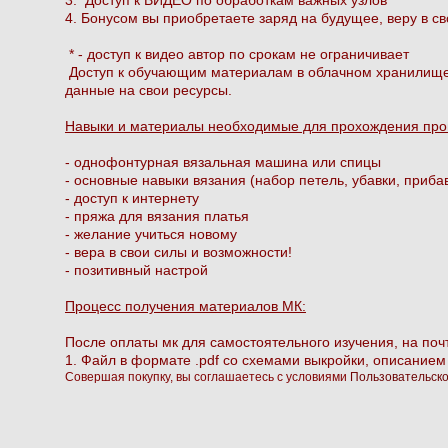
4. Бонусом вы приобретаете заряд на будущее, веру в св
* - доступ к видео автор по срокам не ограничивает
Доступ к обучающим материалам в облачном хранилище б
данные на свои ресурсы.
Навыки и материалы необходимые для прохождения пр
- однофонтурная вязальная машина или спицы
- основные навыки вязания (набор петель, убавки, приб
- доступ к интернету
- пряжа для вязания платья
- желание учиться новому
- вера в свои силы и возможности!
- позитивный настрой
Процесс получения материалов МК:
После оплаты мк для самостоятельного изучения, на почт
1. Файл в формате .pdf со схемами выкройки, описанием
Совершая покупку, вы соглашаетесь с условиями
Пользовательско