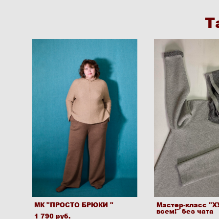
Т
МК "ПРОСТО БРЮКИ "
Мастер-класс "Х
всем!" без чата
1 790 pуб.