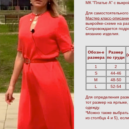
МК "Платье А" с выкро
Для самостоятельного
Мастер класс-описани
выкройке-схеме на раз
Сопровождается подро
вязанию изделия.
Обозн-е
Размер
(
размера
по груди
1
2
S
44-46
M
48-50
L
52-54
Для определения разм
тот размер на ярлыке,
одежду.
*Можно также выбрать 
из столбца 4 и 5), ес