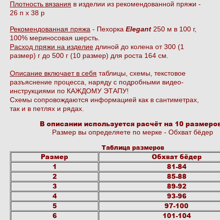
Плотность вязания
в изделии из рекомендованной пряжи -
26 п х 38 р
Рекомендованная пряжа
- Пехорка
Elegant
250 м в 100 г,
100% мериносовая шерсть.
Расход пряжи на изделие
длиной до колена от 300 (1
размер) г до 500 г (10 размер) для роста 164 см.
Описание включает в себя
таблицы, схемы, текстовое
разъяснение процесса, наряду с подробными видео-
инструкциями по КАЖДОМУ ЭТАПУ!
Схемы сопровождаются информацией как в сантиметрах,
так и в петлях и рядах.
В описании используется расчёт на 10 размеров
Размер вы определяете по мерке - Обхват бёдер
Таблица размеров
Размер
Обхват бёдер
1
81-84
2
85-88
3
89-92
4
93-96
5
97-100
6
101-104