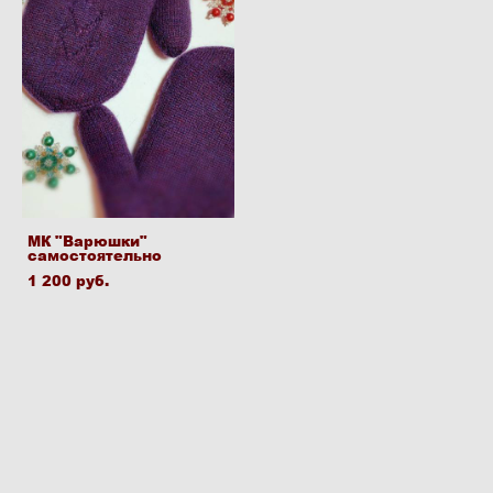
МК "Варюшки"
самостоятельно
1 200 pуб.