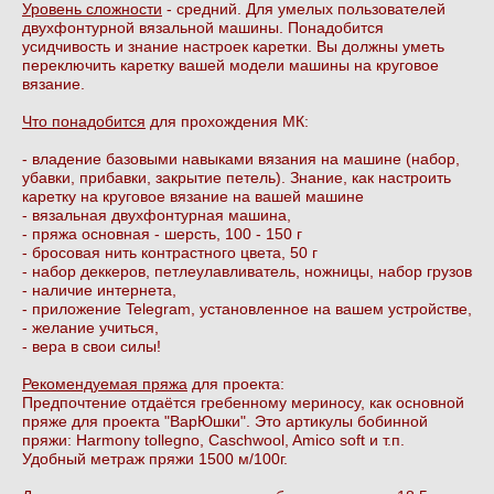
Уровень сложности
- средний. Для умелых пользователей
двухфонтурной вязальной машины. Понадобится
усидчивость и знание настроек каретки. Вы должны уметь
переключить каретку вашей модели машины на круговое
вязание.
Что понадобится
для прохождения МК:
- владение базовыми навыками вязания на машине (набор,
убавки, прибавки, закрытие петель). Знание, как настроить
каретку на круговое вязание на вашей машине
- вязальная двухфонтурная машина,
- пряжа основная - шерсть, 100 - 150 г
- бросовая нить контрастного цвета, 50 г
- набор деккеров, петлеулавливатель, ножницы, набор грузов
- наличие интернета,
- приложение Telegram, установленное на вашем устройстве,
- желание учиться,
- вера в свои силы!
Рекомендуемая пряжа
для проекта:
Предпочтение отдаётся гребенному мериносу, как основной
пряже для проекта "ВарЮшки". Это артикулы бобинной
пряжи: Harmony tollegno, Caschwool, Amico soft и т.п.
Удобный метраж пряжи 1500 м/100г.