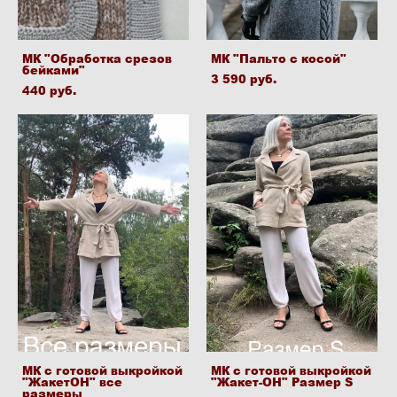
МК "Обработка срезов
МК "Пальто с косой"
бейками"
3 590 pуб.
440 pуб.
МК с готовой выкройкой
МК с готовой выкройкой
"ЖакетОН" все
"Жакет-ОН" Размер S
размеры